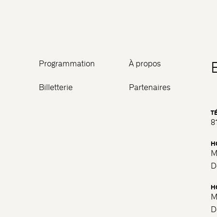
Programmation
À propos
Billetterie
Partenaires
T
8
H
M
D
H
M
D