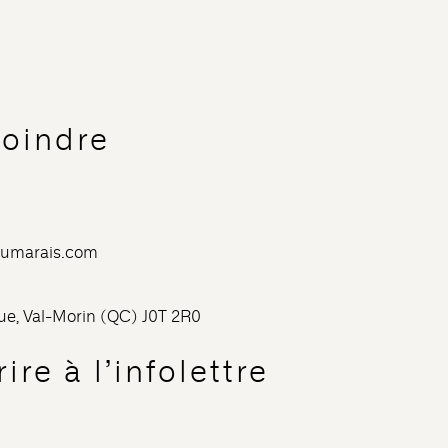
joindre
dumarais.com
nue, Val-Morin (QC) J0T 2R0
ire à l’infolettre