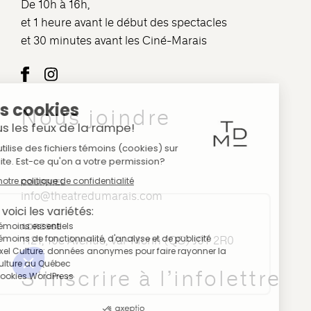
De 10h à 16h,
et 1 heure avant le début des spectacles
et 30 minutes avant les Ciné-Marais
Nous joindre
COURRIEL
info@theatredumarais.com
ADRESSE
1121, 10e Avenue, Val-Morin (QC) J0T 2R0
S’inscrire à l’infolettre