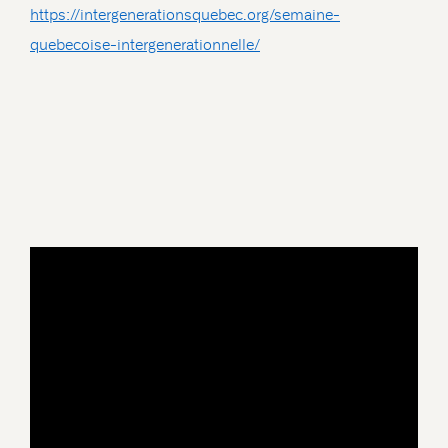
https://intergenerationsquebec.org/semaine-
quebecoise-intergenerationnelle/