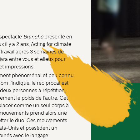
r spectacle
Branché
présenté en
x il y a 2 ans, Acting for climate
 travail après 3 semaines de
ra entre vous et elleux pour
et impressions.
vement phénoménal et peu connu
m l’indique, le reciprocal est
deux personnes à répétition,
ement le poids de l’autre. Cet
placer comme un seul corps à
 mouvements prend alors une
 flotter le duo. Ces mouvements
tats-Unis et possèdent un
binés avec le langage