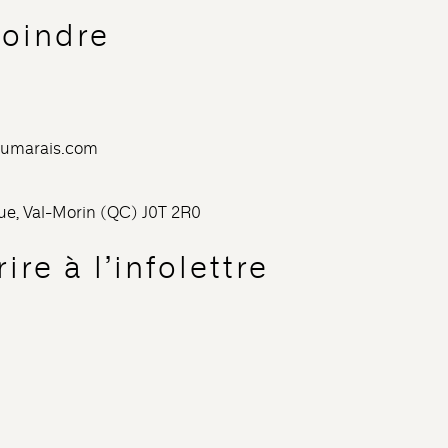
joindre
dumarais.com
nue, Val-Morin (QC) J0T 2R0
ire à l’infolettre