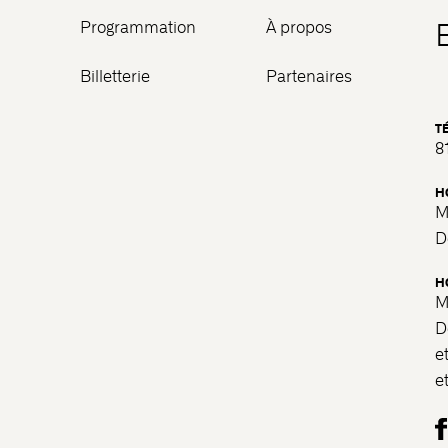
Programmation
À propos
Billetterie
Partenaires
T
8
H
M
D
H
M
D
e
e