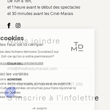
De 10h à 16h,
et 1 heure avant le début des spectacles
et 30 minutes avant les Ciné-Marais
Nous joindre
COURRIEL
info@theatredumarais.com
ADRESSE
1121, 10e Avenue, Val-Morin (QC) J0T 2R0
S’inscrire à l’infolettre