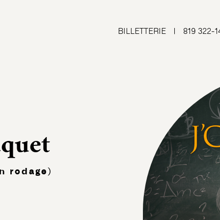
BILLETTERIE
|
819 322-1
quet
n rodage)