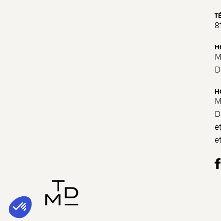
T
8
H
M
D
H
M
D
e
e