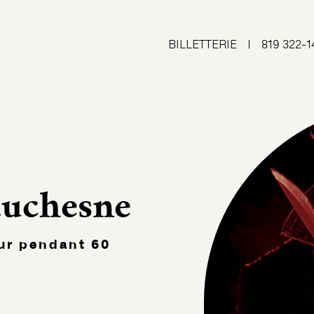
BILLETTERIE
|
819 322-1
auchesne
eur pendant 60