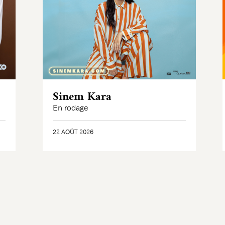
Sinem Kara
En rodage
22 AOÛT 2026