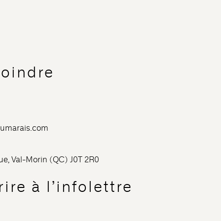
joindre
dumarais.com
nue, Val-Morin (QC) J0T 2R0
ire à l’infolettre