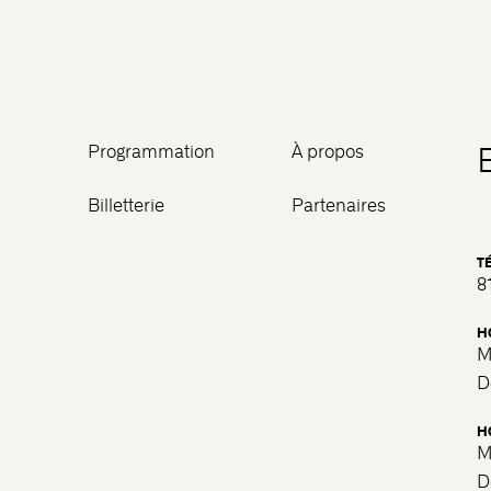
Programmation
À propos
Billetterie
Partenaires
T
8
H
M
D
H
M
D