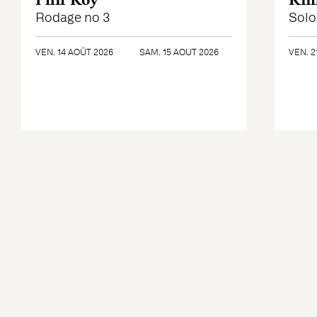
Phil Roy
Kim
Rodage no 3
Solo
VEN. 14 AOÛT 2026
SAM. 15 AOÛT 2026
VEN. 2