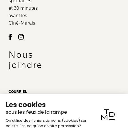
spectacles
et 30 minutes
avant les
Ciné-Marais
Nous
joindre
COURRIEL
info@theatredumarais.com
ADRESSE
1121, 10e
Avenue, Val-